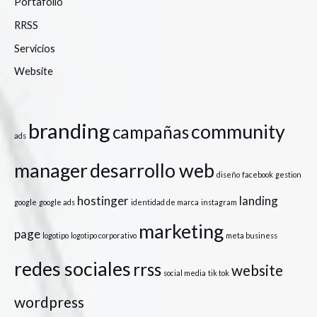
Portafolio
RRSS
Servicios
Website
branding
community
campañas
ads
manager
desarrollo web
diseño
facebook
gestion
hostinger
landing
google
google ads
identidad de marca
instagram
marketing
page
logotipo
logotipo corporativo
meta business
redes sociales
rrss
website
social media
tik tok
wordpress